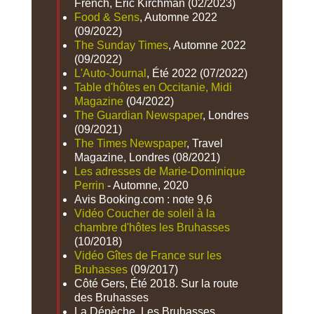
French, Eric Kirchman (02/2023)
Food & Sens
, Automne 2022
(09/2022)
The Sunday Times
, Automne 2022
(09/2022)
L'Auto-Journal
, Été 2022 (07/2022)
Table d'hôtes en Occitanie, Midi
Magazine
(04/2022)
The Guardian Newspaper
, Londres
(09/2021)
The Times Newspaper
, Travel
Magazine, Londres (08/2021)
Les adresses de Marie-Dominique
Perrin
- Automne, 2020
Avis Booking.com : note 9,6
Vidéo Coucher de soleil à la
chambre d'hôtes les Bruhasses
(10/2018)
Vidéo Gîtes de France sur les
Bruhasses
(09/2017)
Côté Gers, Été 2018. Sur la route
des Bruhasses
La Dépèche, Les Bruhasses