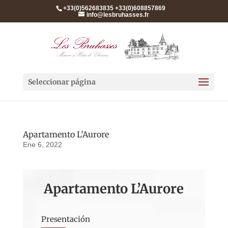
+33(0)562683835 +33(0)608857869
info@lesbruhasses.fr
Seleccionar página
Apartamento L’Aurore
Ene 6, 2022
Apartamento L’Aurore
Presentación