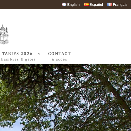
English
Español
Français
TARIFS 2026
CONTACT
chambres & gîtes
& accès