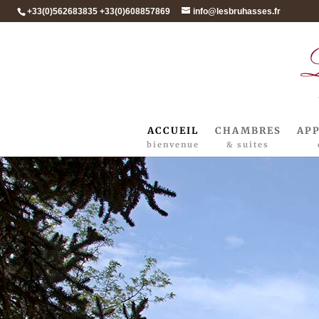
+33(0)562683835 +33(0)608857869
info@lesbruhasses.fr
ACCUEIL
CHAMBRES
AP
bienvenue
& suites