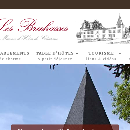
PARTEMENTS
TABLE D’HÔTES
TOURISME
de charme
& petit déjeuner
liens & vidéos