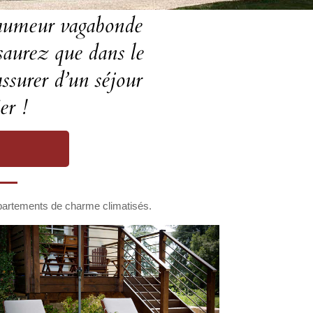
l’humeur vagabonde
saurez que dans le
ssurer d’un séjour
er !
artements de charme climatisés.
s Hauts de Condom