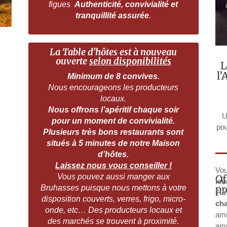
figues
Authenticité, convivialité et
tranquillité assurée
.
La Table d’hôtes est à nouveau
ouverte
selon disponibilités
L
l
Minimum de 8 convives.
Nous encourageons les producteurs
locaux.
Nous offrons l’apéritif chaque soir
U
pour un moment de convivialité.
pou
Plusieurs très bons restaurants sont
situés à 5 minutes de notre Maison
d’hôtes.
Laissez nous vous conseiller !
Vou
Vous pouvez aussi manger aux
Of
le
pr
Bruhasses puisque nous mettons à votre
l’u
disposition couverts, verres, frigo, micro-
ch
onde, etc… Des producteurs locaux et
ami
des marchés se trouvent à proximité.
amp