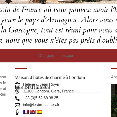
t coin de France où vous pouvez avoir 
os yeux le pays d’Armagnac. Alors vous 
 la Gascogne, tout est réuni pour vous a
z nous que vous n’êtes pas prêts d’oubli
Chargement en cours...
ison
App
Maison d’hôtes de charme à Condom
s le
Hélène & Jean Royer

Les Bruhasses
Le
e et
32100 Condom, Gers, France

ôtes
+33 (0)5 62 68 38 35

info@lesbruhasses.fr

