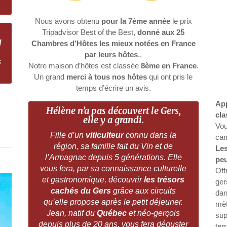
Nous avons obtenu
pour la 7ème année
le prix
Tripadvisor Best of the Best,
donné aux 25
!
Chambres d’Hôtes les mieux notées en France
par leurs hôtes
..
s
Notre maison d’hôtes est classée
8ème en France
.
Un grand
merci à tous nos hôtes
qui ont pris le
temps d’écrire un avis.
Ap
Hélène n’a pas découvert le Gers,
cla
elle y a grandi.
Vou
Fille d’un
viticulteur
connu dans la
cam
région, sa famille fait du Vin et de
Le
l’Armagnac depuis 5 générations. Elle
peu
vous fera, par sa connaissance culturelle
Of
et gastronomique, découvrir
les trésors
ger
cachés du Gers
grâce aux circuits
dan
qu’elle propose après le petit déjeuner.
mèt
Jean, natif du
Québec
et néo-gerçois
sup
depuis plus de 20 ans, vous fera déguster
ter