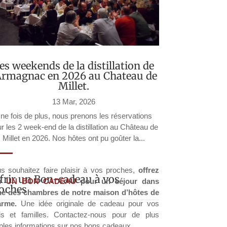
es weekends de la distillation de
’Armagnac en 2026 au Chateau de
Millet.
13 Mar, 2026
ne fois de plus, nous prenons les réservations
r les 2 week-end de la distillation au Château de
Millet en 2026. Nos hôtes ont pu goûter la...
s souhaitez faire plaisir à vos proches,
offrez
frir un Bon-cadeau à vos
ur
UN BON CADEAU
pour un séjour dans
oches
ne des chambres de notre maison d’hôtes de
arme.
Une idée originale de cadeau pour vos
s et familles. Contactez-nous pour de plus
les informations sur nos bons cadeaux.