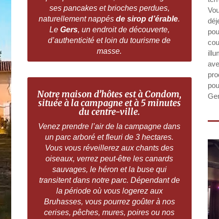
ses pancakes et brioches perdues,
Vou
naturellement nappés
de sirop d’érable
.
déj
Le
Gers
, un endroit de découverte,
po
d’authenticité et loin du tourisme de
cou
masse.
ill
ave
pro
pou
Notre maison d’hôtes est à Condom,
Ger
située à la campagne et à 5 minutes
du centre-ville.
Venez prendre l’air de la campagne dans
un parc arboré et fleur
i de 3 hectares.
Vous vous réveillerez aux chants des
Ac
oiseaux, verrez peut-être les canards
sauvages, le héron et la buse qui
transitent dans notre parc. Dépendant de
la période où vous logerez aux
Bruhasses, vous pourrez goûter à nos
cerises, pêches, mures, poires ou nos