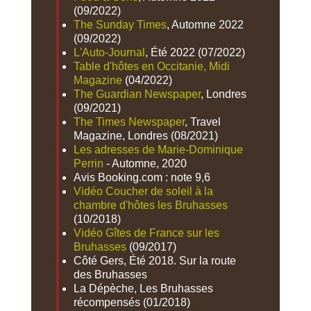
(09/2022)
The Sunday Times
, Automne 2022
(09/2022)
L'Auto-Journal
, Été 2022 (07/2022)
Table d'hôtes en Occitanie, Midi
Magazine
(04/2022)
The Guardian Newspaper
, Londres
(09/2021)
The Times Newspaper
, Travel
Magazine, Londres (08/2021)
Les adresses de Marie-Dominique
Perrin
- Automne, 2020
Avis Booking.com : note 9,6
Vidéo Coucher de soleil à la
chambre d'hôtes les Bruhasses
(10/2018)
Vidéo Gîtes de France sur les
Bruhasses
(09/2017)
Côté Gers, Été 2018. Sur la route
des Bruhasses
La Dépèche, Les Bruhasses
récompensés (01/2018)