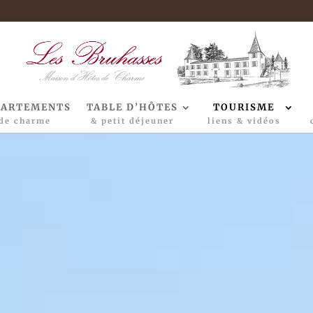
PARTEMENTS
TABLE D’HÔTES
TOURISME
de charme
& petit déjeuner
liens & vidéos