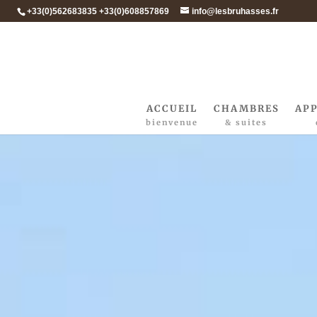
+33(0)562683835 +33(0)608857869
info@lesbruhasses.fr
ACCUEIL
CHAMBRES
AP
bienvenue
& suites