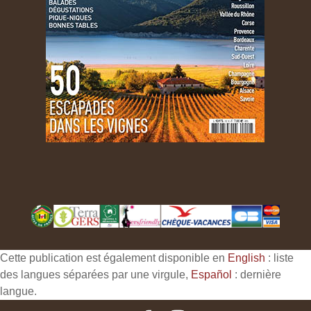
Cette publication est également disponible en
English
: liste
des langues séparées par une virgule,
Español
: dernière
langue.