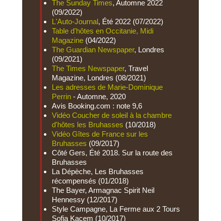
The Sunday Times
, Automne 2022
(09/2022)
L'Auto-Journal
, Été 2022 (07/2022)
Table d'hôtes en Occitanie, Midi
Magazine
(04/2022)
The Guardian Newspaper
, Londres
(09/2021)
The Times Newspaper
, Travel
Magazine, Londres (08/2021)
Les adresses de Marie-Dominique
Perrin
- Automne, 2020
Avis Booking.com : note 9,6
Vidéo Coucher de soleil à la chambre
d'hôtes les Bruhasses
(10/2018)
Vidéo Gîtes de France sur les
Bruhasses
(09/2017)
Côté Gers, Été 2018. Sur la route des
Bruhasses
La Dépèche, Les Bruhasses
récompensés (01/2018)
The Bayer, Armagnac Spirit Neil
Hennessy (12/2017)
Style Campagne, La Ferme aux 2 Tours
Sofia Kacem (10/2017)